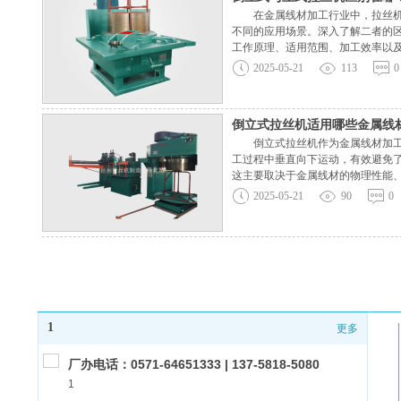
在金属线材加工行业中，拉丝机是
不同的应用场景。深入了解二者的
工作原理、适用范围、加工效率以
拉丝机的放线装置位于设备上方，
2025-05-21
113
0
倒立式拉丝机适用哪些金属线
倒立式拉丝机作为金属线材加工的
工过程中垂直向下运动，有效避免
这主要取决于金属线材的物理性能
良好的导电性、导热性和延展性，
2025-05-21
90
0
1
更多
厂办电话：0571-64651333 | 137-5818-5080
1