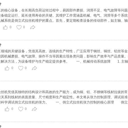
？
核心设备，在长期高负荷运转过程中，易因部件磨损、润滑不足、电气故障等问题
设备稳定运行、延长使用寿命的关键。其维护工作需涵盖机械、电气、润滑等多个系统
械系统是倒立式拉丝机维护的重点。首先，要定期检查设备的传动部件，如主轴、轴
摩擦，需检查其磨损情况、间隙大小以及润滑状态。若发现轴承有异响、发热或转动不
0
0
？
域的关键设备，凭借其高效、连续的生产特性，广泛应用于钢丝、铜丝、铝丝等金
能因机械磨损、电气故障、操作不当等因素出现各类问题，影响生产效率与产品质量。
性解决方法，为设备维护与生产稳定提供参考。 一、机械传动系统故障 1. 主
装精度偏差;传动齿轮啮合不良、键槽松动;皮带松弛或磨损不均。 解决方法：定期
0
0
机凭借其独特的结构设计和高效的生产能力，成为铜、铝、不锈钢等线材拉拔的常
接关系到线材的表面质量、尺寸精度和生产稳定性。本文将从张力控制原理、调试前准
何科学调试倒立式拉丝机的张力。 一、倒立式拉丝机张力控制的核心原理 倒立
置及张力检测反馈机构构成。其工作原理基于动态平衡理论：线材在重力作用下自上方
0
0
？