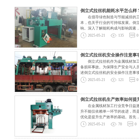
倒立式拉丝机能耗水平怎么样
在倡导绿色制造与节能减排的工业
本，也关乎行业的可持续发展。倒
响。深入了解能耗构成与影响因素
统、冷却系统和控制系统等部分。电
2025-05-21
135
0
倒立式拉丝机安全操作注意事
倒立式拉丝机作为金属线材加工的
备损坏事故。为保障生产安全与人
述倒立式拉丝机的安全操作注意事
作规程及安全注意事项，考核合格
2025-05-21
121
0
倒立式拉丝机生产效率如何提
在金属线材加工行业竞争日益激烈
升不能仅依赖单一环节的改进，而
优化是提升生产效率的基础。首先
杠，能够显著提高设备的传动精度
2025-05-21
70
0