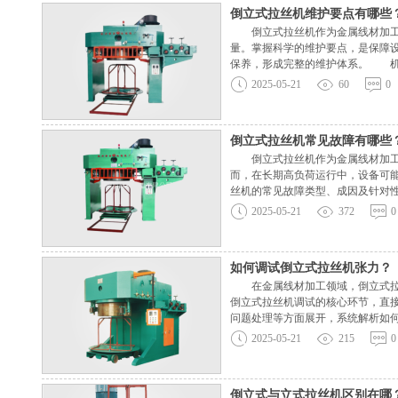
倒立式拉丝机维护要点有哪些
倒立式拉丝机作为金属线材加工的
量。掌握科学的维护要点，是保障
保养，形成完整的维护体系。 机
和轴承在运行中承受较大的负荷和
2025-05-21
60
0
倒立式拉丝机常见故障有哪些
倒立式拉丝机作为金属线材加工领
而，在长期高负荷运行中，设备可
丝机的常见故障类型、成因及针对
因：主轴轴承磨损、润滑不足或安
2025-05-21
372
0
如何调试倒立式拉丝机张力？
在金属线材加工领域，倒立式拉丝
倒立式拉丝机调试的核心环节，直
问题处理等方面展开，系统解析如
由放线装置、拉拔模具组、收线装
2025-05-21
215
0
倒立式与立式拉丝机区别在哪