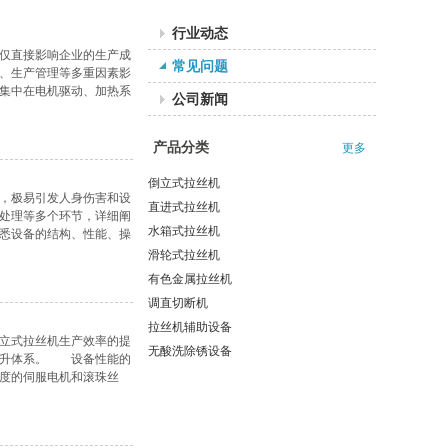
行业动态
仅直接影响企业的生产成
常见问题
、生产管理等多重因素影
集中在电机驱动、加热系
公司新闻
 60% -
产品分类
更多
倒立式拉丝机
，极易引发人身伤害和设
直进式拉丝机
处理等多个环节，详细阐
水箱式拉丝机
悉设备的结构、性能、操
润滑和冷却
滑轮式拉丝机
有色金属拉丝机
调直切断机
拉丝机辅助设备
立式拉丝机生产效率的提
无酸洗除锈设备
提升体系。 设备性能的
度的伺服电机和滚珠丝
卷筒和导轮，