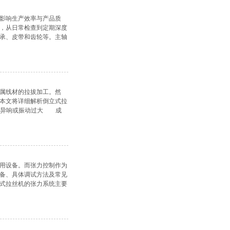
影响生产效率与产品质
，从日常检查到定期深度
承、皮带和齿轮等。主轴
灵活等现象，
属线材的拉拔加工。然
本文将详细解析倒立式拉
轴异响或振动过大 成
检查轴承间隙，
用设备。而张力控制作为
备、具体调试方法及常见
式拉丝机的张力系统主要
放线盘垂直