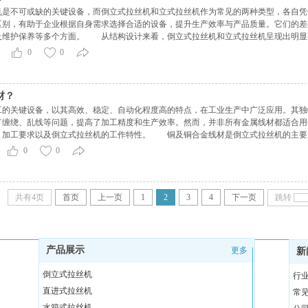
不可或缺的关键设备，而倒立式拉丝机和立式拉丝机作为常见的两种类型，各自凭
区别，有助于企业根据自身需求选择合适的设备，提升生产效率与产品质量。它们的差
及维护保养等多个方面。 从结构设计来看，倒立式拉丝机和立式拉丝机呈现出明显
收线装置在下方，线材自上向下运动。这种设计使得线材在重力作用下自然下垂，能够
0
0
材？
关键设备，以其高效、稳定、自动化程度高的特点，在工业生产中广泛应用。其独
了缠绕、乱线等问题，提高了加工精度和生产效率。然而，并非所有金属线材都适合用
、加工要求以及倒立式拉丝机的工作特性。 铜及铜合金线材是倒立式拉丝机的主要
是电线电缆、电子电器等行业的常用材料。在生产铜线材时，倒立式拉丝机能够通过多
0
0
共有4页
首页
上一页
1
2
3
4
下一页
跳转
产品展示
更多
新
倒立式拉丝机
行
直进式拉丝机
常
水箱式拉丝机