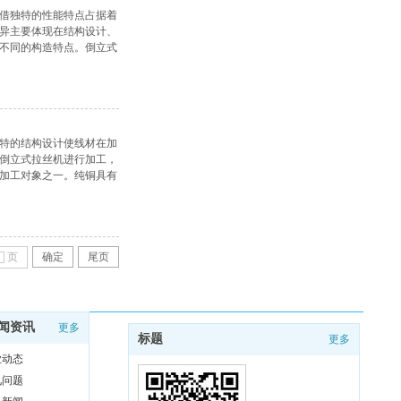
借独特的性能特点占据着
异主要体现在结构设计、
不同的构造特点。倒立式
有效减少线
特的结构设计使线材在加
倒立式拉丝机进行加工，
加工对象之一。纯铜具有
道次的拉拔
页
确定
尾页
闻资讯
更多
标题
更多
业动态
见问题