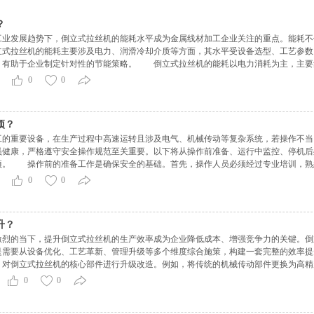
？
发展趋势下，倒立式拉丝机的能耗水平成为金属线材加工企业关注的重点。能耗不
立式拉丝机的能耗主要涉及电力、润滑冷却介质等方面，其水平受设备选型、工艺参数
，有助于企业制定针对性的节能策略。 倒立式拉丝机的能耗以电力消耗为主，主要
机作为设备的动力核心，驱动卷筒、牵引装置等部件运转，其能耗占比通常可达总能耗的
0
0
项？
重要设备，在生产过程中高速运转且涉及电气、机械传动等复杂系统，若操作不当
员健康，严格遵守安全操作规范至关重要。以下将从操作前准备、运行中监控、停机后
项。 操作前的准备工作是确保安全的基础。首先，操作人员必须经过专业培训，熟
后方可上岗操作。在启动设备前，要对倒立式拉丝机进行全面检查，包括机械、电气、
0
0
升？
的当下，提升倒立式拉丝机的生产效率成为企业降低成本、增强竞争力的关键。倒
是需要从设备优化、工艺革新、管理升级等多个维度综合施策，构建一套完整的效率
，对倒立式拉丝机的核心部件进行升级改造。例如，将传统的机械传动部件更换为高精
和响应速度，减少因传动误差导致的生产停顿和废品率。同时，采用新型耐磨材料制造
0
0